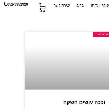
052-3951920
0
אָלֶף וְעַד תָּו
בלוג
יצירת קשר
וצאה לאור
וככה עושים השקה