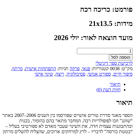
פורמט: כריכה רכה
מידות: 21x13.5
מועד הוצאה לאור: יולי 2026
כמות
של
הוספה לסל
מהירות
לרכישת ספר דיגיטלי
האור
מק"ט:
0038
קטגוריות:
פנאי
,
פרוזה
תגיות:
התפתחות אישית
,
מרתון
,
-
סיפור חיים
,
ספורט אנושי
,
פסיכולוגיה
,
ריצה
,
שינוי אישי
מסע
אישי
תיאור
-
חוות דעת (0)
מבטטת
כורסה
תיאור
לרץ
מרתון
הספר מאגד סדרת טורים אישיים שפורסמו בין השנים 2006–2007 באתר
“שוונג” וזכו לפופולריות רבה. המחבר מתאר בהם בהומור, בכנות
ובהתבוננות עצמית חדה, את השינוי שעבר מאדם לא ספורטיבי בעליל –
“בטטת כורסה” לדבריו – לרץ למרחקים ארוכים, שהצליח להשלים מרתון