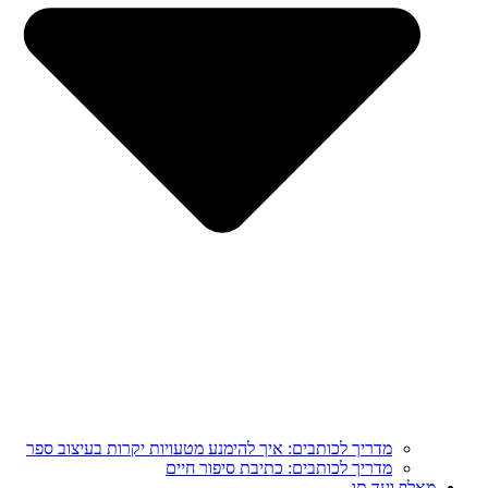
מדריך לכותבים: איך להימנע מטעויות יקרות בעיצוב ספר
מדריך לכותבים: כתיבת סיפור חיים
מֵאָלֶף וְעַד תָּו