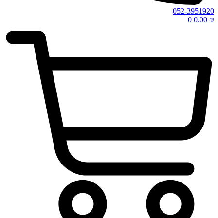
052-3951920
0
0.00
₪