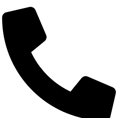
דלג
לתוכן