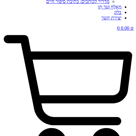
מדריך לכותבים: כתיבת סיפור חיים
מֵאָלֶף וְעַד תָּו
בלוג
יצירת קשר
0
0.00
₪