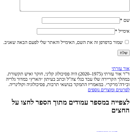
שם
*
אימייל
*
שמור בדפדפן זה את השם, האימייל והאתר שלי לפעם הבאה שאגיב.
אור עזרתי
ד”ר אור עזרתי (1975–2020) היה פסיכולוג קליני, חוקר ואיש תקשורת.
במהלך הקריירה שלו עבד בגלי צה”ל וכתב בעיתון ״הארץ״ במדור גלריה
וב״דה־מרקר״. במאמריו התמקד בנושאי תרבות, פסיכולוגיה וקולינריה.
לפרטים ומוצרים נוספים
לצפייה במספר עמודים מתוך הספר לחצו על
החצים