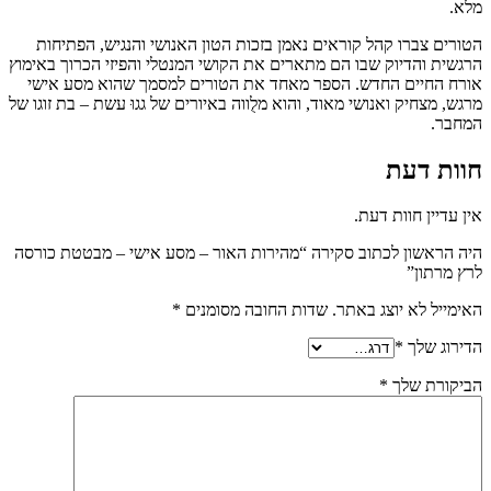
מלא.
הטורים צברו קהל קוראים נאמן בזכות הטון האנושי והנגיש, הפתיחות
הרגשית והדיוק שבו הם מתארים את הקושי המנטלי והפיזי הכרוך באימוץ
אורח החיים החדש. הספר מאחד את הטורים למסמך שהוא מסע אישי
מרגש, מצחיק ואנושי מאוד, והוא מלֻווה באיורים של גגוּ עשת – בת זוגו של
המחבר.
חוות דעת
אין עדיין חוות דעת.
היה הראשון לכתוב סקירה “מהירות האור – מסע אישי – מבטטת כורסה
לרץ מרתון”
האימייל לא יוצג באתר.
שדות החובה מסומנים
*
הדירוג שלך
*
הביקורת שלך
*