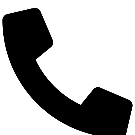
דלג
לתוכן