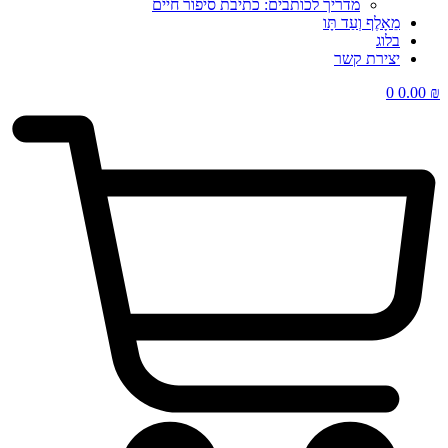
מדריך לכותבים: כתיבת סיפור חיים
מֵאָלֶף וְעַד תָּו
בלוג
יצירת קשר
0
0.00
₪