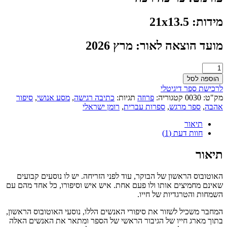
מידות: 21x13.5
מועד הוצאה לאור: מרץ 2026
כמות
של
הוספה לסל
האוטובוס
לרכישת ספר דיגיטלי
הראשון
מק"ט:
0030
קטגוריה:
פרוזה
תגיות:
כתיבה רגישה
,
מסע אנושי
,
סיפור
אהבה
,
ספר מרגש
,
ספרות עברית
,
רומן ישראלי
תיאור
חוות דעת (1)
תיאור
האוטובוס הראשון של הבוקר, עוד לפני הזריחה. יש לו נוסעים קבועים
שאינם מחמיצים אותו ולו פעם אחת. איש איש וסיפורו, כל אחד מהם עם
השמחות והטרגדיות של חייו.
המחבר משכיל לשזור את סיפורי האנשים הללו, נוסעי האוטובוס הראשון,
בתוך מארג חייו של הגיבור הראשי של הספר ומתאר את האנשים האלה