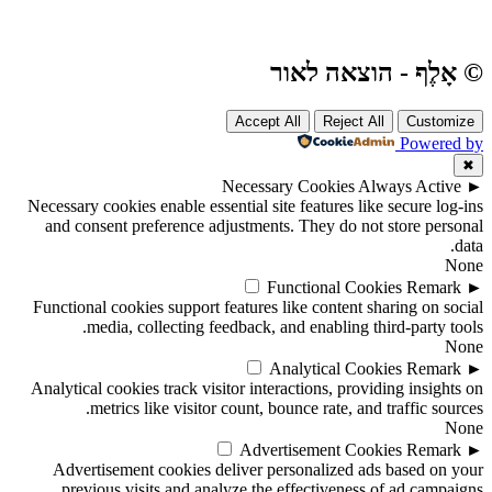
© אָלֶף - הוצאה לאור
Accept All
Reject All
Customize
Powered by
✖
Necessary Cookies
Always Active
►
Necessary cookies enable essential site features like secure log-ins
and consent preference adjustments. They do not store personal
data.
None
Functional Cookies
Remark
►
Functional cookies support features like content sharing on social
media, collecting feedback, and enabling third-party tools.
None
Analytical Cookies
Remark
►
Analytical cookies track visitor interactions, providing insights on
metrics like visitor count, bounce rate, and traffic sources.
None
Advertisement Cookies
Remark
►
Advertisement cookies deliver personalized ads based on your
previous visits and analyze the effectiveness of ad campaigns.