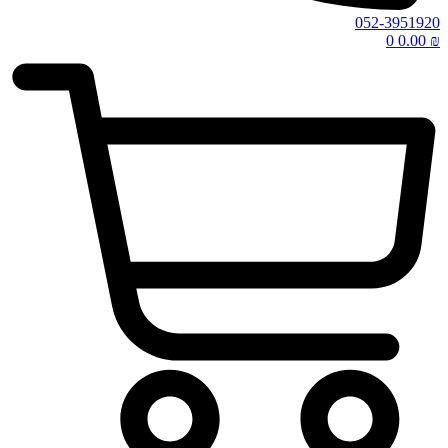
052-3951920
0
0.00
₪