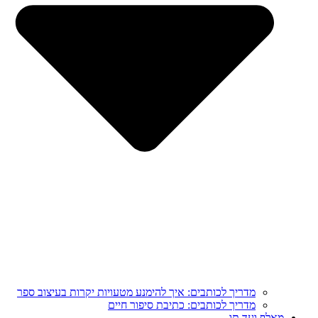
מדריך לכותבים: איך להימנע מטעויות יקרות בעיצוב ספר
מדריך לכותבים: כתיבת סיפור חיים
מֵאָלֶף וְעַד תָּו