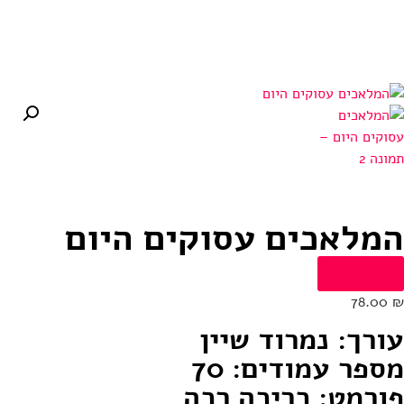
052-3951920
0.00
₪
0