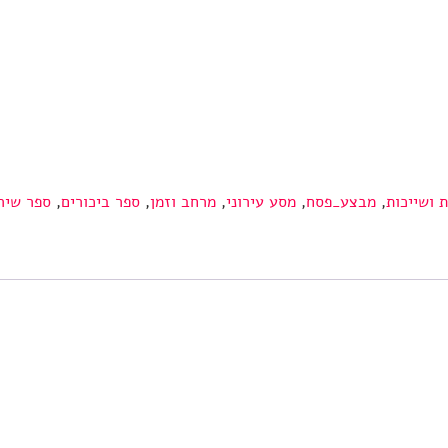
ת ושייכות
,
מבצע_פסח
,
מסע עירוני
,
מרחב וזמן
,
ספר ביכורים
,
ספר שיר