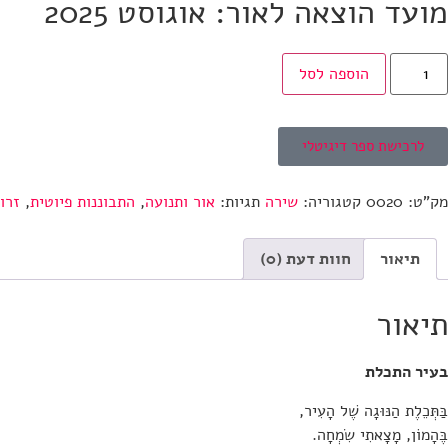
מועד הוצאה לאור: אוגוסט 2025
הוספה לסל
לרכישת ספר דיגיטלי
מק"ט:
0020
קטגוריה:
שירה
תגיות:
אור ותנועה
,
התבוננות פיוטית
,
זרו
תיאור
חוות דעת (0)
תיאור
בעיר התכלת
בַּתְּכֵלֶת הַנּוּגָה שֶׁל הָעִיר,
בֶּהָמוֹן, מָצָאתִי שִׂמְחָה.