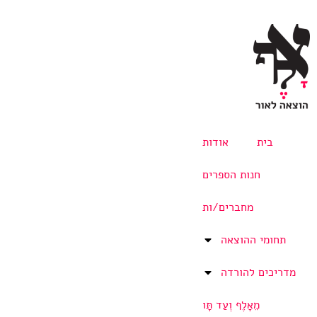
בית
אודות
חנות הספרים
מחברים/ות
תחומי ההוצאה
מדריכים להורדה
מֵאָלֶף וְעַד תָּו