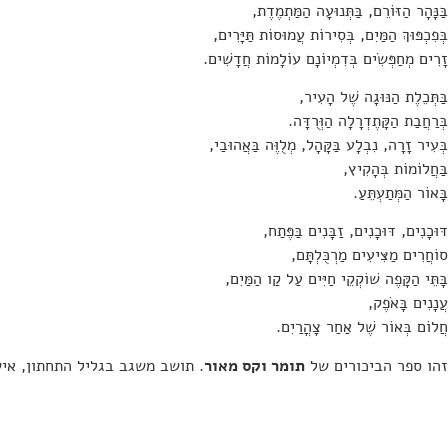
בַּנָּהָר הַזּוֹרֵם, בַּתְּנוּעָה הַמַּתְמֶדֶת,
בְּפִכְפּוּךְ הַמַּיִם, בְּסִירוֹת עֲמוּסוֹת תַּיָּרִים,
זָרִים מְחַפְּשִׂים בְּדִמְיוֹנָם עוֹלָמוֹת חֲדָשִׁים.
בַּתְּכֵלֶת הַנּוּגָה שֶׁל הָעִיר,
בְּרַחֲבַת הַקָּתֶדְרָלָה הַוְּרֻדָּה.
בְּעִיר זָרָה, נִבְלָע בַּקָּהָל, מְלֻוֶּה בַּאֲהוּבַי,
בַּחֲלוֹמוֹת בְּהָקִיץ,
בָּאוֹר הַמְּתַעְתֵּעַ.
דּוּכָנִים, דּוּכָנִים, זַבָּנִים בַּפֶּתַח,
סוֹחֲרִים מַצִּיעִים מַרְכֻּלְתָּם,
בָּתֵּי הַקָּפֶה שׁוֹקְקֵי חַיִּים עַל קַו הַמַּיִם,
עֲנָנִים בָּאֹפֶק,
חֲלוֹם בְּאוֹר שֶׁל אַחַר צָהֳרַיִם.
זהו ספר הביכורים של
תומר וקס מאור
. תושב משגב בגליל התחתון, איש