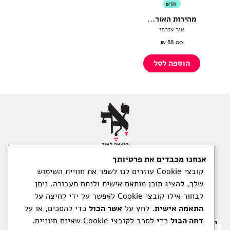
חדש
מהירות האור...
אור עזרתי
₪
88.00
הוספה לסל
אנחנו מכבדים את פרטיותך
תנאי שימוש
קובצי Cookie עוזרים לנו לשפר את חוויית השימוש
מדיניות משלוחים והחזרות
שלך, להציג תוכן מותאם אישית ולנתח תעבורה. ניתן
מדיניות הפרטיות
לבחור אילו קובצי Cookie לאפשר על ידי לחיצה על
הצהרת נגישות
התאמה אישית
. לחץ על
אשר הכול
כדי להסכים, או על
דחה הכול
כדי לסרב לקובצי Cookie שאינם חיוניים.
רוצים להיות מעודכנים ברגע שיוצא תוכן חדש? הרשמו כאן.