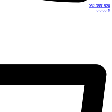
052-3951920
0
0.00
₪