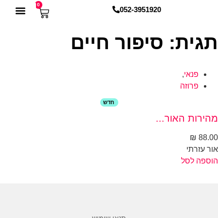
0
052-3951920
מֵאָלֶף וְעַד תָּו
מדריכים להורדה
חנות הספרים
תחומי ההוצאה
גית: סיפור חיים
פנאי
,
פרוזה
חדש
ירות האור...
₪
88.
ר עזרתי
ספה לסל