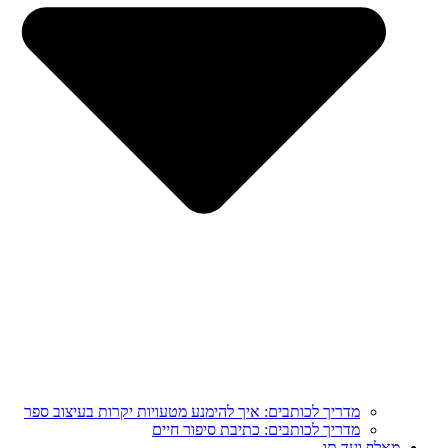
מדריך לכותבים: איך להימנע מטעויות יקרות בעיצוב ספר
מדריך לכותבים: כתיבת סיפור חיים
מֵאָלֶף וְעַד תָּו