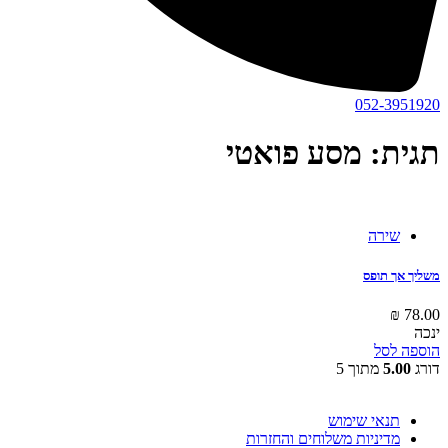
052-3951920
תגית: מסע פואטי
שירה
משליך אך תופס
₪
78.00
ינכה
הוספה לסל
דורג
5.00
מתוך 5
תנאי שימוש
מדיניות משלוחים והחזרות