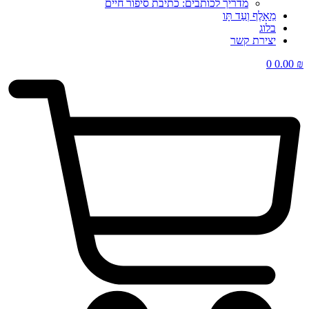
מדריך לכותבים: כתיבת סיפור חיים
מֵאָלֶף וְעַד תָּו
בלוג
יצירת קשר
0
0.00
₪