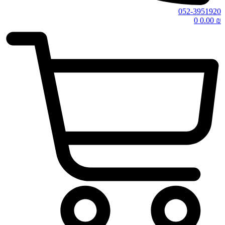
052-3951920
0
0.00
₪