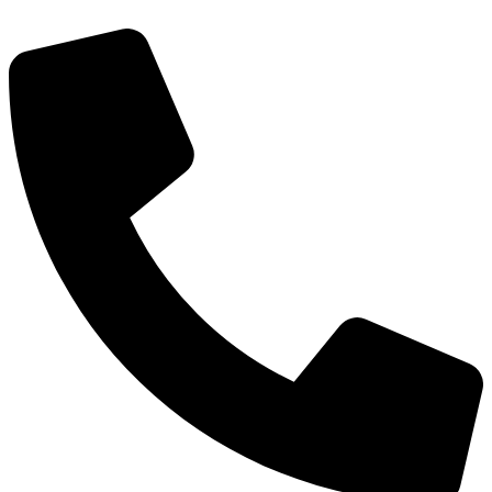
דלג
לתוכן