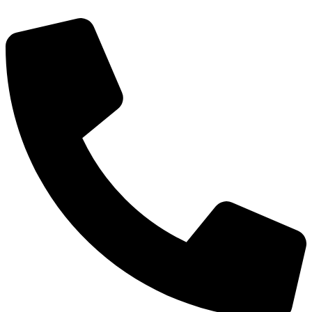
דלג
לתוכן