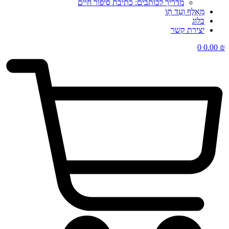
מדריך לכותבים: כתיבת סיפור חיים
מֵאָלֶף וְעַד תָּו
בלוג
יצירת קשר
0
0.00
₪