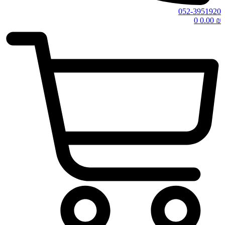
052-3951920
0
0.00
₪