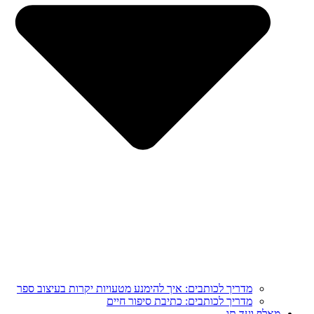
מדריך לכותבים: איך להימנע מטעויות יקרות בעיצוב ספר
מדריך לכותבים: כתיבת סיפור חיים
מֵאָלֶף וְעַד תָּו