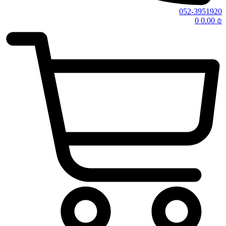
052-3951920
0
0.00
₪