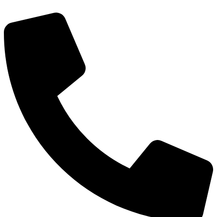
דלג
לתוכן