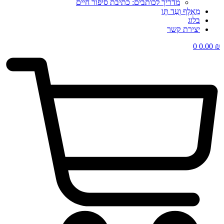
מדריך לכותבים: כתיבת סיפור חיים
מֵאָלֶף וְעַד תָּו
בלוג
יצירת קשר
0
0.00
₪