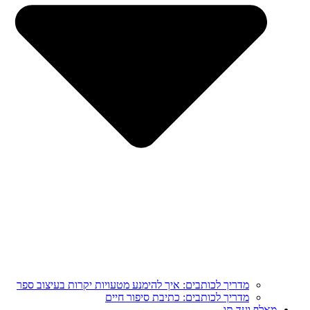
מדריך לכותבים: איך להימנע מטעויות יקרות בעיצוב ספר
מדריך לכותבים: כתיבת סיפור חיים
מֵאָלֶף וְעַד תָּו