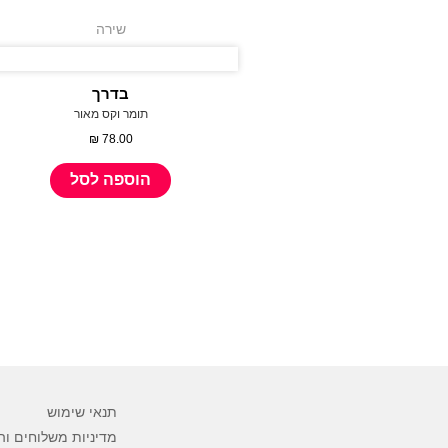
שירה
בדרך
תומר‭ ‬וקס‭ ‬מאור
₪
78.00
הוספה לסל
תנאי שימוש
מדיניות משלוחים וה