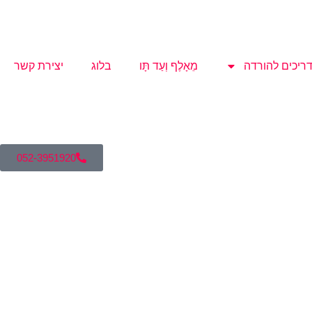
ריכים להורדה
מֵאָלֶף וְעַד תָּו
בלוג
יצירת קשר
052-3951920