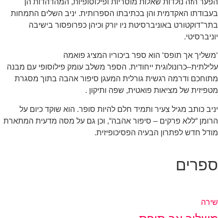
ער הזה נולדות שאלות מוסריות ופילוסופיות
,
המהדהדות הן
בודתו האקדמית והן בכתיבתו הספרותית
.
יניב השלים התמחות
ר־דוקטורט באוניברסיטת ניו יורק וכיהן כפרופסור בישיבה
ניברסיטי
.
שליך אך תופס
‘
הוא ספר ביכוריו המציג פואמה
ילתית
–
כרונולוגית ייחודית
.
הספר משלב עומק פילוסופי עם מבנה
וחכם ודרמה רגשית גורלית המעגן סיפור אהבה בתוך מסגרת
פיזית של מציאות פואטית
,
שפה ותיקון
.
יב כותב מגיל צעיר ותמיד חלם להיות סופר
.
הוא שוקד כיום על
ומן
“
ללא פרקים
–
סיפור אהבה
“,
וכן גם על מסה מדעית המתארת
דל חדש לפתרון הבעיה הפסיכופיזית
.
פרים
רה