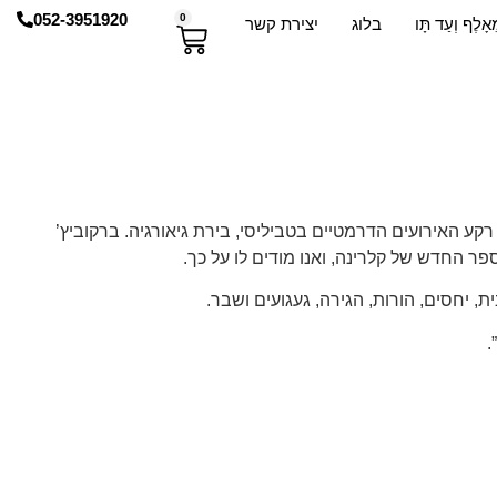
052-3951920
0
אָלֶף וְעַד תָּו
בלוג
יצירת קשר
 רקע האירועים הדרמטיים בטביליסי, בירת גיאורגיה. ברקוביץ’
פר החדש של קלרינה, ואנו מודים לו על כך.
ת, יחסים, הורות, הגירה, געגועים ושבר.
.