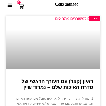
0
052-3951920
מֵאָלֶף וְעַד תָּו
מדריכים להורדה
חנות הספרים
תחומי ההוצאה
שירה
ראיון (קצר) עם העורך הראשי של
סדרת האיכות שלנו – נמרוד שיין
1. מה לדעתך הופך שיר לראוי לפרסום? אם אתה האדם
הכותב, אז הרגע שבו אתה מבין שללא עיניים קוראות לא