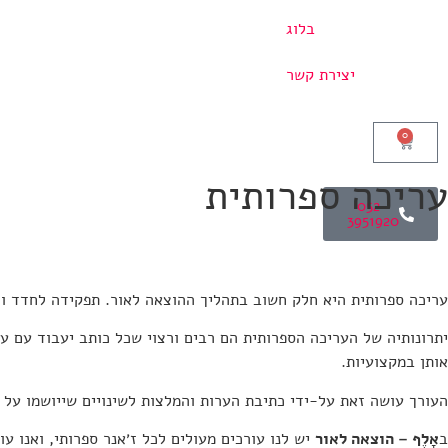
בלוג
יצירת קשר
0
עריכה ספרותית
052-
3951920
עריכה ספרותית היא חלק חשוב בתהליך ההוצאה לאור. תפקידה לחדד ול
יתרונותיה של העריכה הספרותית הם רבים ורצוי שכל כותב יעבוד עם ע
אותן במקצועיות.
העורך עושה זאת על-ידי כתיבת הערות והמלצות לשינויים שייושמו על 
ב
אָלֶף
–
הוצאה
לאור
יש לנו עורכים מעולים לכל ז׳אנר ספרותי, ואנו 