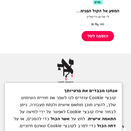
חדש
המסע אל הקול הפנימ...
לי‭ ‬מרים‭ ‬היימליך
₪
84.00
הוספה לסל
אנחנו מכבדים את פרטיותך
תנאי שימוש
קובצי Cookie עוזרים לנו לשפר את חוויית השימוש
מדיניות משלוחים והחזרות
שלך, להציג תוכן מותאם אישית ולנתח תעבורה. ניתן
מדיניות הפרטיות
לבחור אילו קובצי Cookie לאפשר על ידי לחיצה על
הצהרת נגישות
התאמה אישית
. לחץ על
אשר הכול
כדי להסכים, או על
דחה הכול
כדי לסרב לקובצי Cookie שאינם חיוניים.
רוצים להיות מעודכנים ברגע שיוצא תוכן חדש? הרשמו כאן.