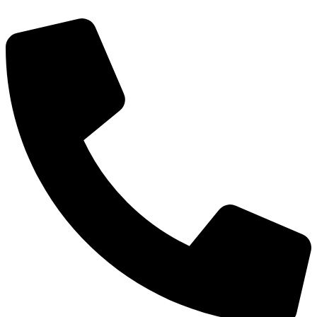
דלג
לתוכן