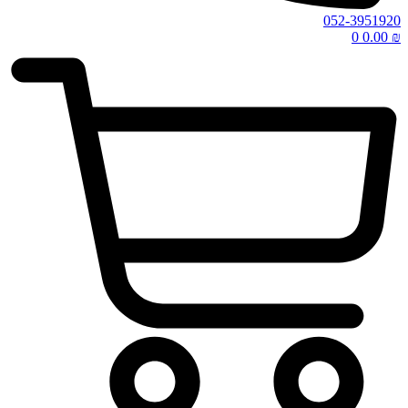
052-3951920
0
0.00
₪