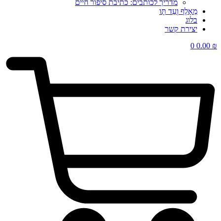
מדריך לכותבים: כתיבת סיפור חיים
מֵאָלֶף וְעַד תָּו
בלוג
יצירת קשר
0
0.00
₪