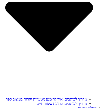
מדריך לכותבים: איך להימנע מטעויות יקרות בעיצוב ספר
מדריך לכותבים: כתיבת סיפור חיים
מֵאָלֶף וְעַד תָּו