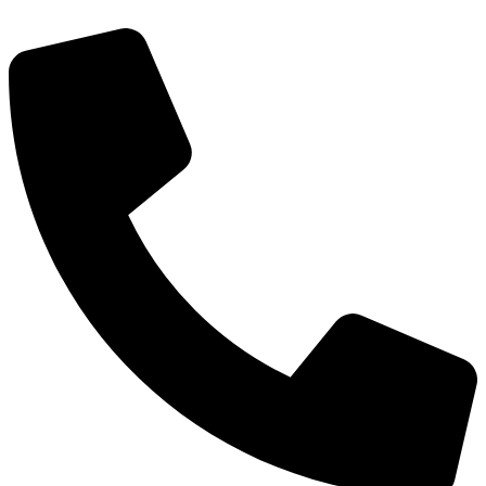
דלג
לתוכן