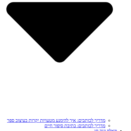
מדריך לכותבים: איך להימנע מטעויות יקרות בעיצוב ספר
מדריך לכותבים: כתיבת סיפור חיים
מֵאָלֶף וְעַד תָּו