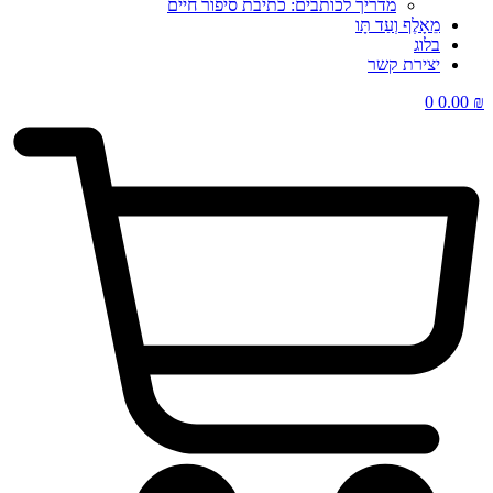
מדריך לכותבים: כתיבת סיפור חיים
מֵאָלֶף וְעַד תָּו
בלוג
יצירת קשר
0
0.00
₪