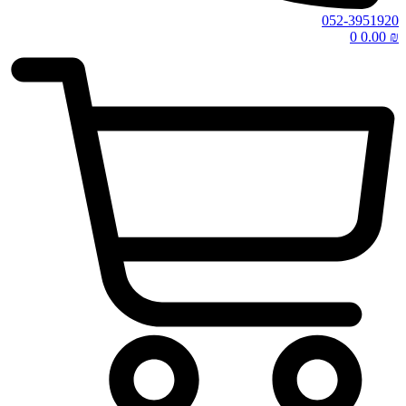
052-3951920
0
0.00
₪