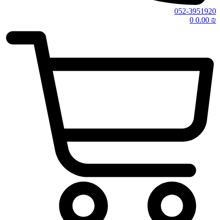
052-3951920
0
0.00
₪