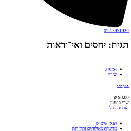
052-3951920
תגית: יחסים ואי־ודאות
אמנות
,
שירה
מינון יתר
₪
98.00
שרי פישמן
הוספה לסל
תנאי שימוש
מדיניות משלוחים והחזרות