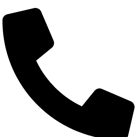
דלג
לתוכן