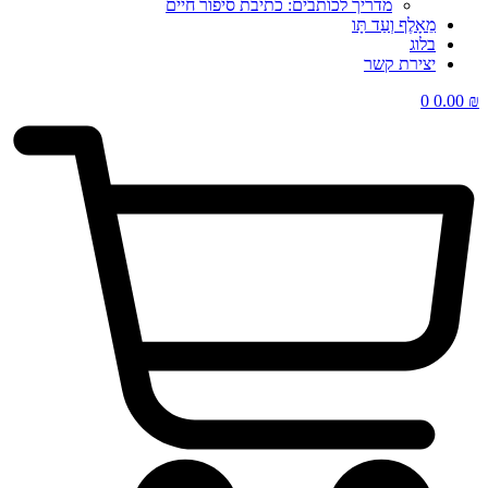
מדריך לכותבים: כתיבת סיפור חיים
מֵאָלֶף וְעַד תָּו
בלוג
יצירת קשר
0
0.00
₪