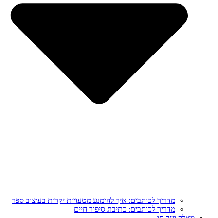
מדריך לכותבים: איך להימנע מטעויות יקרות בעיצוב ספר
מדריך לכותבים: כתיבת סיפור חיים
מֵאָלֶף וְעַד תָּו