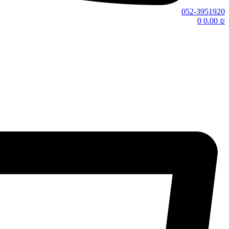
052-3951920
0
0.00
₪