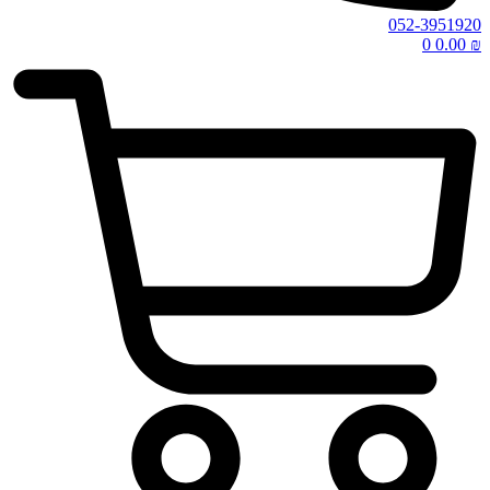
052-3951920
0
0.00
₪