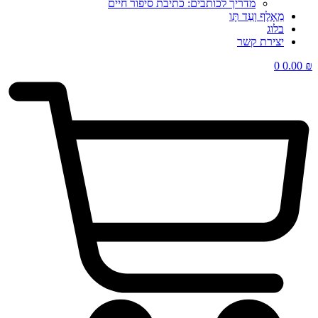
מדריך לכותבים: כתיבת סיפור חיים
מֵאָלֶף וְעַד תָּו
בלוג
יצירת קשר
0
0.00
₪