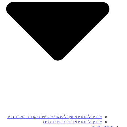
מדריך לכותבים: איך להימנע מטעויות יקרות בעיצוב ספר
מדריך לכותבים: כתיבת סיפור חיים
מֵאָלֶף וְעַד תָּו