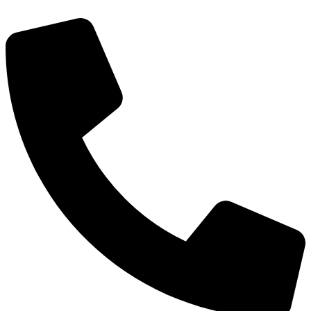
דלג
לתוכן