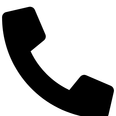
דלג
לתוכן