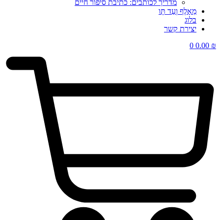
מדריך לכותבים: כתיבת סיפור חיים
מֵאָלֶף וְעַד תָּו
בלוג
יצירת קשר
0
0.00
₪