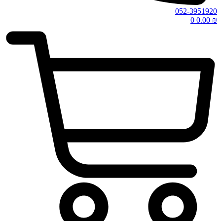
052-3951920
0
0.00
₪