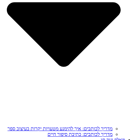
מדריך לכותבים: איך להימנע מטעויות יקרות בעיצוב ספר
מדריך לכותבים: כתיבת סיפור חיים
מֵאָלֶף וְעַד תָּו