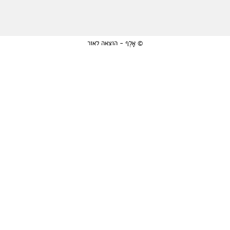
© אָלֶף - הוצאה לאור