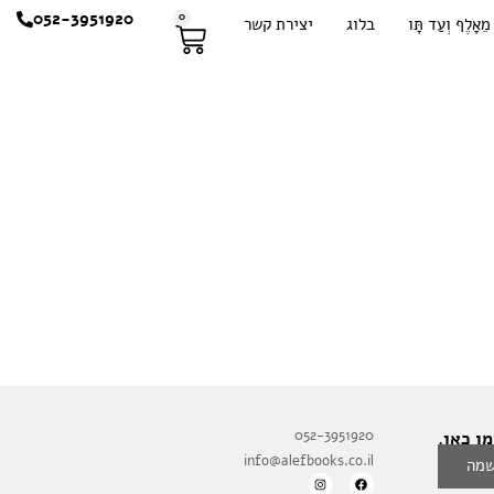
052-3951920
0
מֵאָלֶף וְעַד תָּו
בלוג
יצירת קשר
052-3951920
ו כאן.
info@alefbooks.co.il
מה