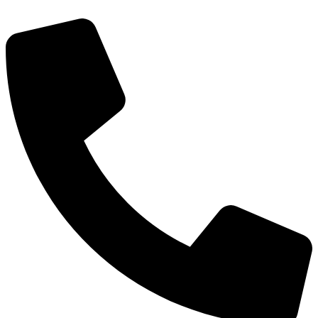
דלג
לתוכן