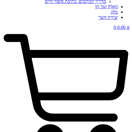
מדריך לכותבים: כתיבת סיפור חיים
מֵאָלֶף וְעַד תָּו
בלוג
יצירת קשר
0
0.00
₪