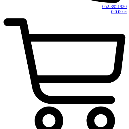
052-3951920
0
0.00
₪