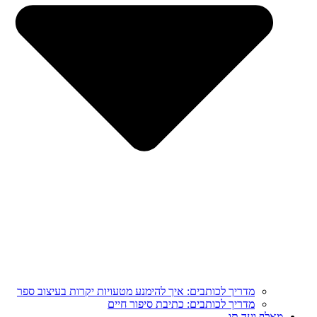
מדריך לכותבים: איך להימנע מטעויות יקרות בעיצוב ספר
מדריך לכותבים: כתיבת סיפור חיים
מֵאָלֶף וְעַד תָּו