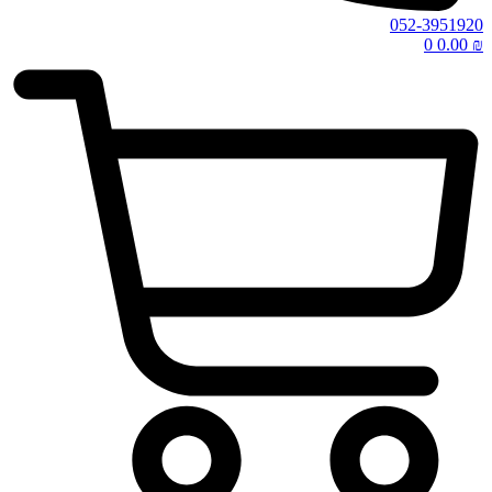
052-3951920
0
0.00
₪