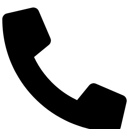
דלג
לתוכן