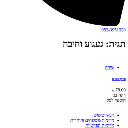
052-3951920
תגית: געגוע וחיבה
שירה
סדק במים
₪
78.00
רונה בני
הוספה לסל
תנאי שימוש
מדיניות משלוחים והחזרות
מדיניות הפרטיות