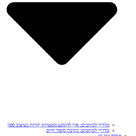
מדריך לכותבים: איך להימנע מטעויות יקרות בעיצוב ספר
מדריך לכותבים: כתיבת סיפור חיים
מֵאָלֶף וְעַד תָּו