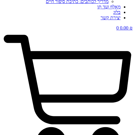
מדריך לכותבים: כתיבת סיפור חיים
מֵאָלֶף וְעַד תָּו
בלוג
יצירת קשר
0
0.00
₪