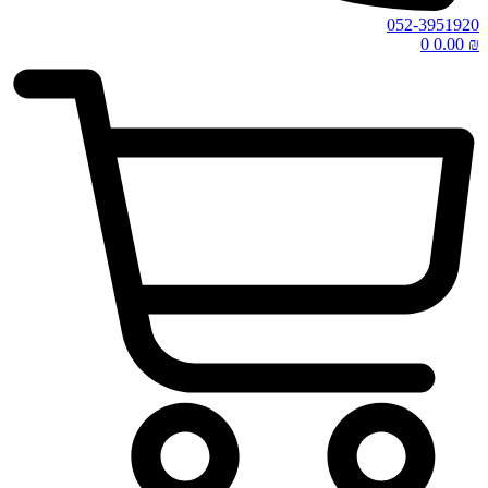
052-3951920
0
0.00
₪