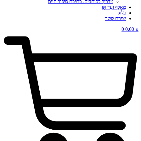
מדריך לכותבים: כתיבת סיפור חיים
מֵאָלֶף וְעַד תָּו
בלוג
יצירת קשר
0
0.00
₪