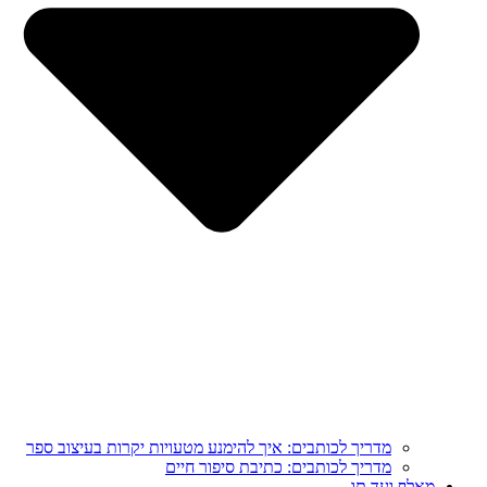
מדריך לכותבים: איך להימנע מטעויות יקרות בעיצוב ספר
מדריך לכותבים: כתיבת סיפור חיים
מֵאָלֶף וְעַד תָּו