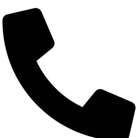
דלג
לתוכן