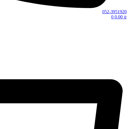
052-3951920
0
0.00
₪