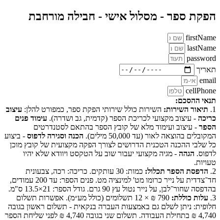
הפקת ספר - מסלול אישי - חבילה מורחבת
firstName
lastName
password
תאריך
email
cellPhone
תנאי ההסכם:
1.
תיאור השירות:
השירות כולל שירותי הפקת ספר, כמפורט להלן:
עיצוב
כריכה
- עיצוב מקצועי לכריכת הספר (קדמית, גב ושדרה).
עימוד פנים
הספר
- עיצוב ועימוד מלא של קובץ הספר בהתאם לסטנדרטים
המקובלים בהוצאה לאור (עד 50,000 מילים).
הכנה וסגירה לדפוס
- ביצוע
כל שלבי ההכנה הטכנית הדרושים לצורך הפקה מקצועית של קובץ מוכן
לדפוס.
הגהה
- מגיה מקצועי יעבור שוב על הטקסט ויוודא שלא יהיו
טעויות.
2.
הדפסת הספר תכלול:
כמות: 30 עותקים. כריכה: רכה, צבעונית
חד־צדדית על נייר כרומו מט' למינציה מט. פנים הספר: עד 200 עמודים,
בהדפסה שחור־לבן, על נייר נטול עץ 90 גרם. גודל הספר: 21×13.5 ס"מ.
3.
עלות כוללת:
790 ₪ × 12 תשלומים (כולל מע״מ). אפשרות תשלום
חלופית: ניתן לשלם גם באמצעות העברה בנקאית - תשלום ראשון בגובה
4,740 ₪ בתחילת העבודה. תשלום שני בגובה 4,740 ₪ לפני שליחת הספר