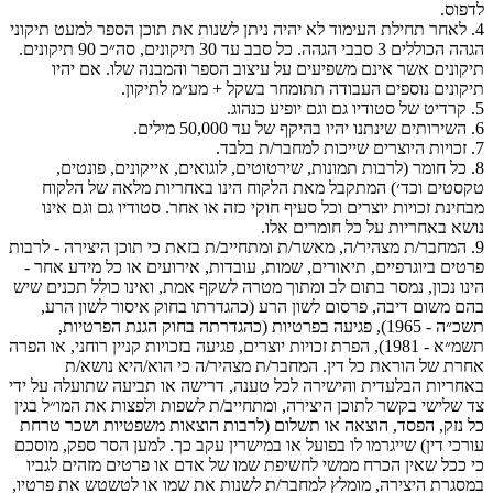
לדפוס.
4. לאחר תחילת העימוד לא יהיה ניתן לשנות את תוכן הספר למעט תיקוני
הגהה הכוללים 3 סבבי הגהה. כל סבב עד 30 תיקונים, סה״כ 90 תיקונים.
תיקונים אשר אינם משפיעים על עיצוב הספר והמבנה שלו. אם יהיו
תיקונים נוספים העבודה תתומחר בשקל + מע״מ לתיקון.
5. קרדיט של סטודיו גם וגם יופיע כנהוג.
6. השירותים שינתנו יהיו בהיקף של עד 50,000 מילים.
7. זכויות היוצרים שייכות למחבר/ת בלבד.
8. כל חומר (לרבות תמונות, שירטוטים, לוגואים, אייקונים, פונטים,
טקסטים וכד׳) המתקבל מאת הלקוח הינו באחריות מלאה של הלקוח
מבחינת זכויות יוצרים וכל סעיף חוקי כזה או אחר. סטודיו גם וגם אינו
נושא באחריות על כל חומרים אלו.
9. המחבר/ת מצהיר/ה, מאשר/ת ומתחייב/ת בזאת כי תוכן היצירה - לרבות
פרטים ביוגרפיים, תיאורים, שמות, עובדות, אירועים או כל מידע אחר -
הינו נכון, נמסר בתום לב ומתוך מטרה לשקף אמת, ואינו כולל תכנים שיש
בהם משום דיבה, פרסום לשון הרע (כהגדרתו בחוק איסור לשון הרע,
תשכ״ה - 1965), פגיעה בפרטיות (כהגדרתה בחוק הגנת הפרטיות,
תשמ״א - 1981), הפרת זכויות יוצרים, פגיעה בזכויות קניין רוחני, או הפרה
אחרת של הוראת כל דין. המחבר/ת מצהיר/ה כי הוא/היא נושא/ת
באחריות הבלעדית והישירה לכל טענה, דרישה או תביעה שתועלה על ידי
צד שלישי בקשר לתוכן היצירה, ומתחייב/ת לשפות ולפצות את המו״ל בגין
כל נזק, הפסד, הוצאה או תשלום (לרבות הוצאות משפטיות ושכר טרחת
עורכי דין) שייגרמו לו בפועל או במישרין עקב כך. למען הסר ספק, מוסכם
כי ככל שאין הכרח ממשי לחשיפת שמו של אדם או פרטים מזהים לגביו
במסגרת היצירה, מומלץ למחבר/ת לשנות את שמו או לטשטש את פרטיו,