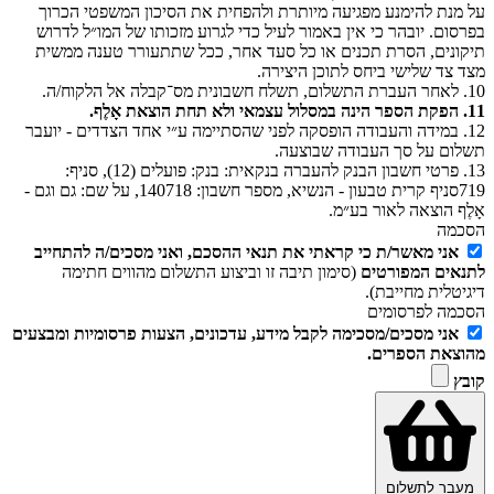
על מנת להימנע מפגיעה מיותרת ולהפחית את הסיכון המשפטי הכרוך
בפרסום. יובהר כי אין באמור לעיל כדי לגרוע מזכותו של המו״ל לדרוש
תיקונים, הסרת תכנים או כל סעד אחר, ככל שתתעורר טענה ממשית
מצד צד שלישי ביחס לתוכן היצירה.
10. לאחר העברת התשלום, תשלח חשבונית מס־קבלה אל הלקוח/ה.
11. הפקת הספר הינה במסלול עצמאי ולא תחת הוצאת אָלֶף.
12. במידה והעבודה הופסקה לפני שהסתיימה ע״י אחד הצדדים - יועבר
תשלום על סך העבודה שבוצעה.
‬719סניף קרית טבעון - הנשיא, מספר ‬חשבון: ‭‬140718, על‭ ‬שם‭:‬ גם וגם -
אָלֶף הוצאה לאור בע״מ.
הסכמה
אני מאשר/ת כי קראתי את תנאי ההסכם, ואני מסכים/ה להתחייב
לתנאים המפורטים
(סימון תיבה זו וביצוע התשלום מהווים חתימה
דיגיטלית מחייבת).
הסכמה לפרסומים
אני מסכים/מסכימה לקבל מידע, עדכונים, הצעות פרסומיות ומבצעים
מהוצאת הספרים.
קובץ
מעבר לתשלום