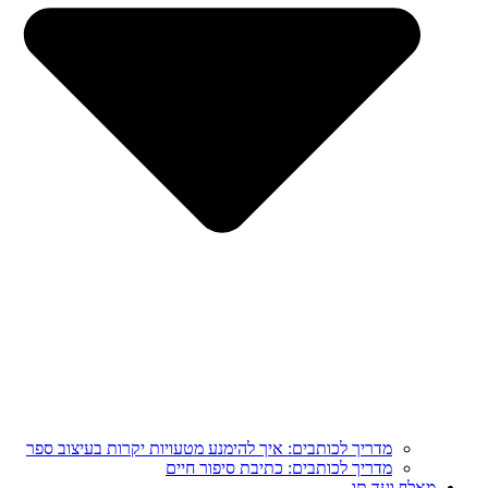
מדריך לכותבים: איך להימנע מטעויות יקרות בעיצוב ספר
מדריך לכותבים: כתיבת סיפור חיים
מֵאָלֶף וְעַד תָּו