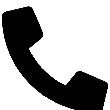
דלג
לתוכן