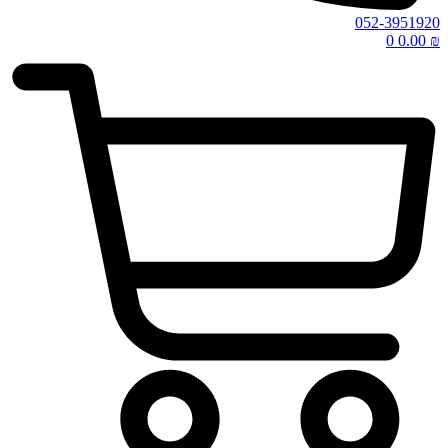
052-3951920
0
0.00
₪