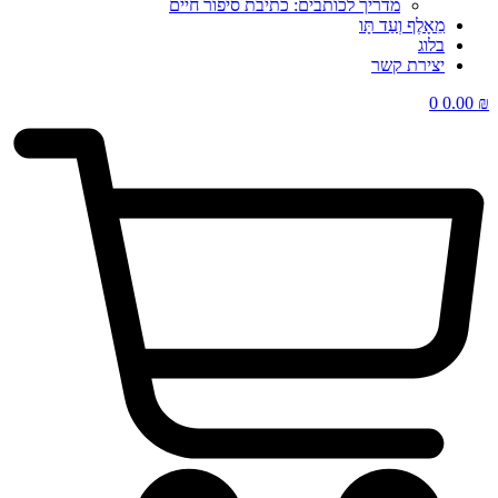
מדריך לכותבים: כתיבת סיפור חיים
מֵאָלֶף וְעַד תָּו
בלוג
יצירת קשר
0
0.00
₪