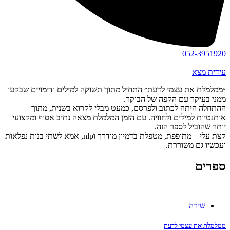
052-3951920
עידית מצא
״ממלמלת את עצמי לדעת״ התחיל מתוך תשוקה למילים ודימויים שבקעו
ממני בעיקר עם הקפה של הבוקר.
ההתחלה היתה לכתוב ולפרסם, כמעט מבלי לקרוא בשנית, מתוך
אותנטיות למילים ולחוויה. עם הזמן המלמלת מצאה נתיב אסוף ומקצועי
יותר שהוביל לספר הזה.
קצת עלי – מתופפת, מטפלת בדמיון מודרך וnlp, אמא לשתי בנות נפלאות
ועכשיו גם משוררת.
ספרים
שירה
ממלמלת את עצמי לדעת