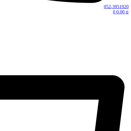
052-3951920
0
0.00
₪