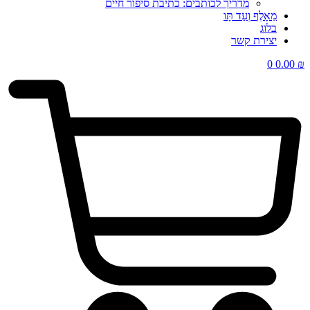
מדריך לכותבים: כתיבת סיפור חיים
מֵאָלֶף וְעַד תָּו
בלוג
יצירת קשר
0
0.00
₪