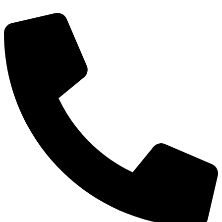
דלג
לתוכן