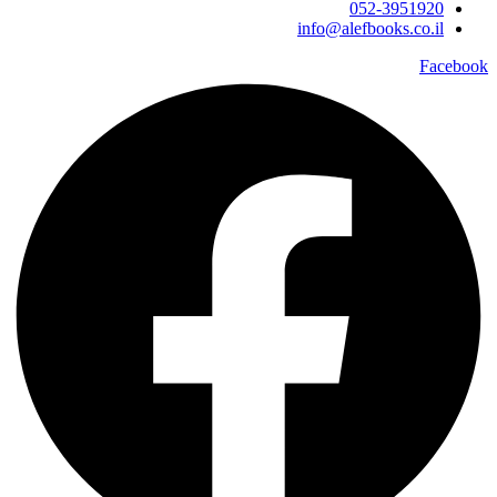
052-3951920
info@alefbooks.co.il
Facebook