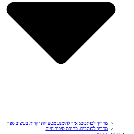
מדריך לכותבים: איך להימנע מטעויות יקרות בעיצוב ספר
מדריך לכותבים: כתיבת סיפור חיים
מֵאָלֶף וְעַד תָּו