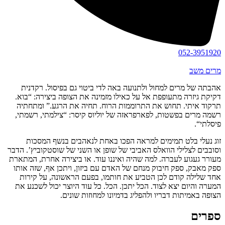
052-3951920
מרים משב
אהבתה של מרים למחול ולתנועה באה לדי ביטוי גם בפיסול. רקדנית
דקיקת גיזרה מתעופפת אל על כאילו מזמינה את הצופה ביצירה: “בוא.
תרקוד איתי. תחוש את התרוממות הרוח. תחיה את הרגע.” ומתחתיה
רשמה מרים בפשטות, לפארפראזה של יוליוס קיסר: “צילמתי, רשמתי,
פיסלתי“.
זוג נעלי בלט תמימים למראה הפכו באחת לנאהבים בנשף המסכות
וסובבים לצלילי הוואלס האביבי של שופן או השני של שוסטקוביץ’. הדבר
מעורר געגוע לעברה. למה שהיה ואיננו עוד. או ביצירה אחרת, המתארת
ספק מאבק, ספק חיבוק מנחם של האדם עם ביזון, ויתכן אף, שזה אותו
אחד שלילה קודם לכן הטביע את חותמו, בפעם הראשונה, על קירות
המערה והיום יצא לצוד. הכל יתכן. הכל. כל עוד היוצר יכול לשכנע את
הצופה באמיתות דבריו ולהפליג בדמיונו למחוזות שונים.
ספרים