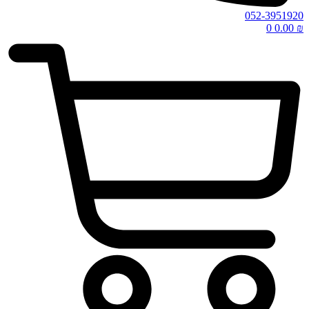
052-3951920
0
0.00
₪