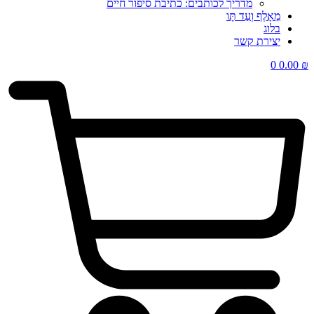
מדריך לכותבים: כתיבת סיפור חיים
מֵאָלֶף וְעַד תָּו
בלוג
יצירת קשר
0
0.00
₪