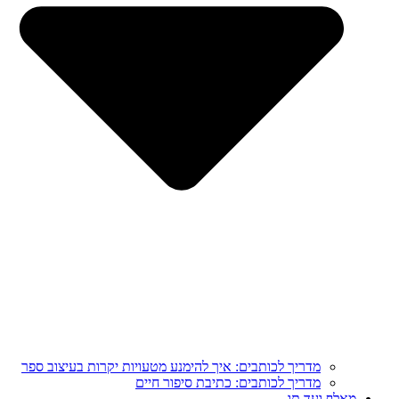
מדריך לכותבים: איך להימנע מטעויות יקרות בעיצוב ספר
מדריך לכותבים: כתיבת סיפור חיים
מֵאָלֶף וְעַד תָּו