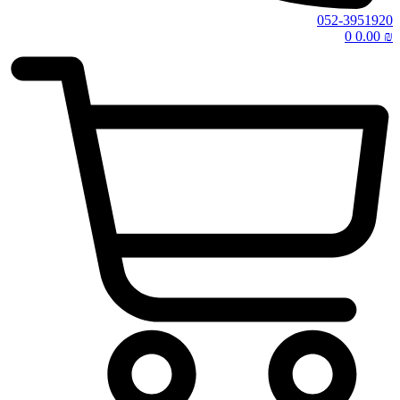
052-3951920
0
0.00
₪