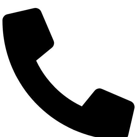
דלג
לתוכן